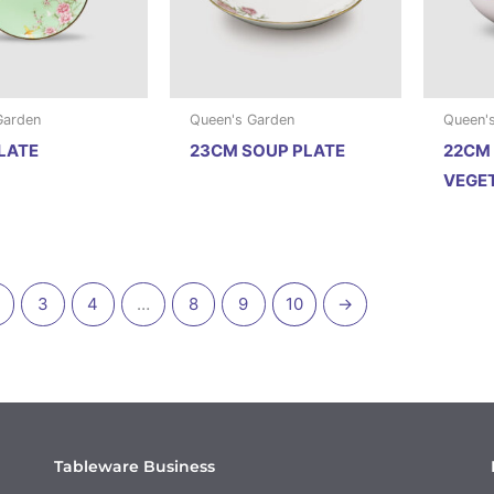
Garden
Queen's Garden
Queen'
LATE
23CM SOUP PLATE
22CM
VEGE
3
4
…
8
9
10
→
Tableware Business