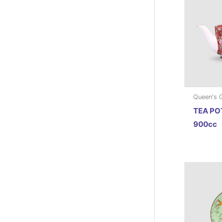
Queen's 
TEA PO
900cc