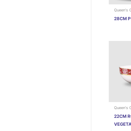
Queen's 
28CM P
Queen's 
22CM 
VEGET