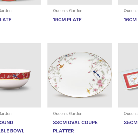
Garden
Queen's Garden
Queen'
LATE
19CM PLATE
16CM 
Garden
Queen's Garden
Queen'
ROUND
38CM OVAL COUPE
35CM
ABLE BOWL
PLATTER