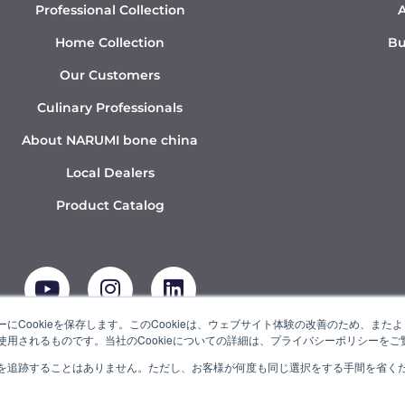
Professional Collection
A
Home Collection
Bu
Our Customers
Culinary Professionals
About NARUMI bone china
Local Dealers
Product Catalog
Y
I
L
o
n
i
u
s
n
t
t
k
にCookieを保存します。このCookieは、ウェブサイト体験の改善のため、ま
用されるものです。当社のCookieについての詳細は、プライバシーポリシーをご
u
a
e
b
g
d
を追跡することはありません。ただし、お客様が何度も同じ選択をする手間を省くため
UMI” is a member of the Ishizuka Glass Group.
e
r
i