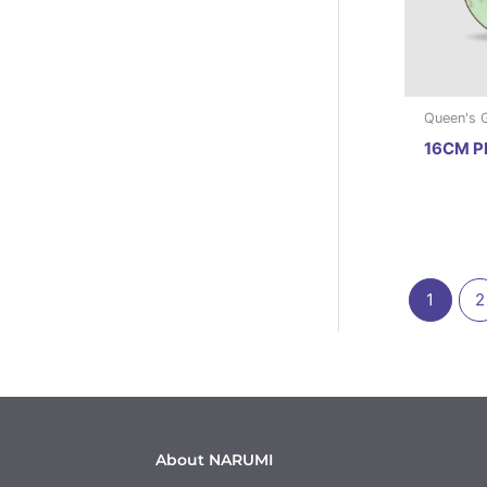
Queen's 
16CM P
1
2
About NARUMI