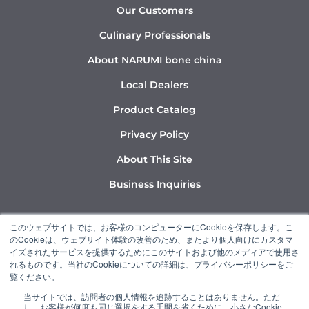
Our Customers
Culinary Professionals
About NARUMI bone china
Local Dealers
Product Catalog
Privacy Policy
About This Site
Business Inquiries
Y
I
L
このウェブサイトでは、お客様のコンピューターにCookieを保存します。こ
o
n
i
のCookieは、ウェブサイト体験の改善のため、またより個人向けにカスタマ
u
s
n
イズされたサービスを提供するためにこのサイトおよび他のメディアで使用さ
れるものです。当社のCookieについての詳細は、プライバシーポリシーをご
t
t
k
覧ください。
u
a
e
当サイトでは、訪問者の個人情報を追跡することはありません。ただ
b
g
d
し、お客様が何度も同じ選択をする手間を省くために、小さなCookie