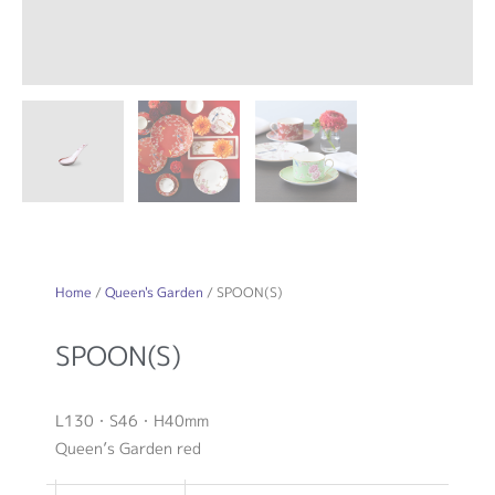
Home
/
Queen's Garden
/ SPOON(S)
SPOON(S)
L130・S46・H40mm
Queen’s Garden red