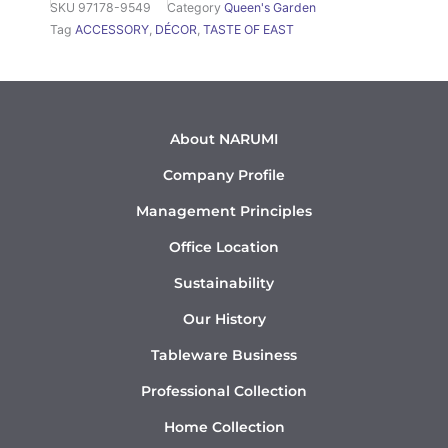
SKU
97178-9549
Category
Queen's Garden
Tag
ACCESSORY
,
DÉCOR
,
TASTE OF EAST
About NARUMI
Company Profile
Management Principles
Office Location
Sustainability
Our History
Tableware Business
Professional Collection
Home Collection