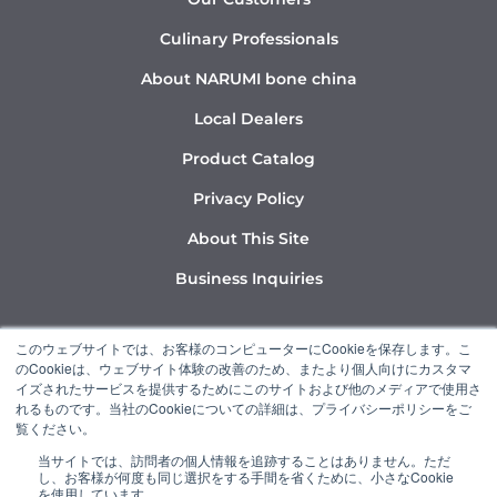
Culinary Professionals
About NARUMI bone china
Local Dealers
Product Catalog
Privacy Policy
About This Site
Business Inquiries
Y
I
L
このウェブサイトでは、お客様のコンピューターにCookieを保存します。こ
o
n
i
のCookieは、ウェブサイト体験の改善のため、またより個人向けにカスタマ
u
s
n
イズされたサービスを提供するためにこのサイトおよび他のメディアで使用さ
れるものです。当社のCookieについての詳細は、プライバシーポリシーをご
t
t
k
覧ください。
u
a
e
当サイトでは、訪問者の個人情報を追跡することはありません。ただ
b
g
d
し、お客様が何度も同じ選択をする手間を省くために、小さなCookie
“NARUMI” is a member of the Ishizuka Glass Group.
を使用しています。