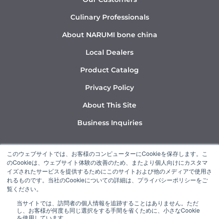
Culinary Professionals
About NARUMI bone china
Local Dealers
Product Catalog
Privacy Policy
About This Site
Business Inquiries
Y
I
L
このウェブサイトでは、お客様のコンピューターにCookieを保存します。こ
o
n
i
のCookieは、ウェブサイト体験の改善のため、またより個人向けにカスタマ
u
s
n
イズされたサービスを提供するためにこのサイトおよび他のメディアで使用さ
れるものです。当社のCookieについての詳細は、プライバシーポリシーをご
t
t
k
覧ください。
u
a
e
当サイトでは、訪問者の個人情報を追跡することはありません。ただ
b
g
d
し、お客様が何度も同じ選択をする手間を省くために、小さなCookie
“NARUMI” is a member of the Ishizuka Glass Group.
を使用しています。