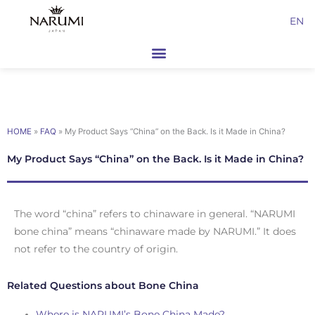
Skip
EN
to
content
HOME
»
FAQ
»
My Product Says “China” on the Back. Is it Made in China?
My Product Says “China” on the Back. Is it Made in China?
The word “china” refers to chinaware in general. “NARUMI
bone china” means “chinaware made by NARUMI.” It does
not refer to the country of origin.
Related Questions about Bone China
Where is NARUMI’s Bone China Made?