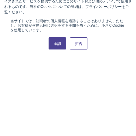
イズされたサービスを提供するためにこのサイトおよび他のメディアで使用さ
れるものです。当社のCookieについての詳細は、プライバシーポリシーをご
覧ください。
当サイトでは、訪問者の個人情報を追跡することはありません。ただ
し、お客様が何度も同じ選択をする手間を省くために、小さなCookie
を使用しています。
MATTE AND SHINY
MATTE AND SHINY
Product Catalog (e-book)
承認
拒否
29CM PLATE (SWIRL)
29CM PLATE (SWIRL)
MATTE AND SHINY
MATTE AND SHINY