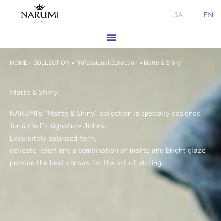
Skip
JA
EN
to
content
HOME
»
COLLECTION
»
Professional Collection
»
Matte & Shiny
Matte & Shiny
NARUMI’s “Matte & Shiny” collection is specially designed
for a chef’s signature dishes.
Exquisitely balanced form,
delicate relief and a combination of matte and bright glaze
provide the best canvas for the art of plating.