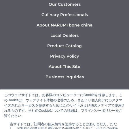
Our Customers
Culinary Professionals
About NARUMI bone china
Local Dealers
Product Catalog
Privacy Policy
About This Site
Business Inquiries
Y
I
L
このウェブサイトでは、お客様のコンピューターにCookieを保存します。こ
o
n
i
のCookieは、ウェブサイト体験の改善のため、またより個人向けにカスタマ
u
s
n
イズされたサービスを提供するためにこのサイトおよび他のメディアで使用さ
れるものです。当社のCookieについての詳細は、プライバシーポリシーをご
t
t
k
覧ください。
u
a
e
当サイトでは、訪問者の個人情報を追跡することはありません。ただ
b
g
d
し、お客様が何度も同じ選択をする手間を省くために、小さなCookie