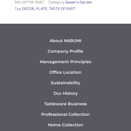
SKU
97179-5667
Category
Queen's Garden
Tag
DÉCOR
,
PLATE
,
TASTE OF EAST
About NARUMI
Company Profile
Management Principles
Office Location
Sustainability
Our History
Tableware Business
Professional Collection
Home Collection