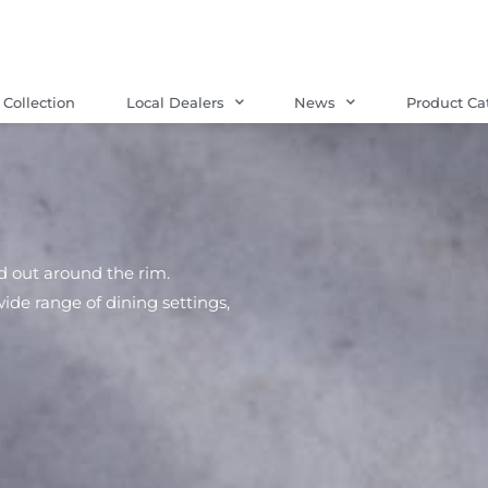
Collection
Local Dealers
News
Product Ca
aid out around the rim.
ide range of dining settings,