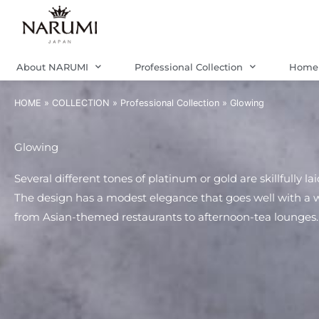
Skip
to
content
About NARUMI
Professional Collection
Home 
HOME
»
COLLECTION
»
Professional Collection
»
Glowing
Glowing
Several different tones of platinum or gold are skillfully l
The design has a modest elegance that goes well with a w
from Asian-themed restaurants to afternoon-tea lounges.