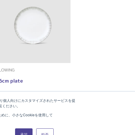
LOWING
6cm plate
たより個人向けにカスタマイズされたサービスを提
覧ください。
に、小さなCookieを使用して
Product Catalog (e-book)
承認
拒否