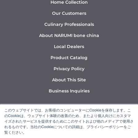
Home Collection
Our Customers
Culinary Professionals
About NARUMI bone china
Local Dealers
Product Catalog
Privacy Policy
About This Site
Business Inquiries
Y
I
L
このウェブサイトでは、お客様のコンピューターにCookieを保存します。こ
o
n
i
のCookieは、ウェブサイト体験の改善のため、またより個人向けにカスタマ
u
s
n
イズされたサービスを提供するためにこのサイトおよび他のメディアで使用さ
れるものです。当社のCookieについての詳細は、プライバシーポリシーをご
t
t
k
覧ください。
u
a
e