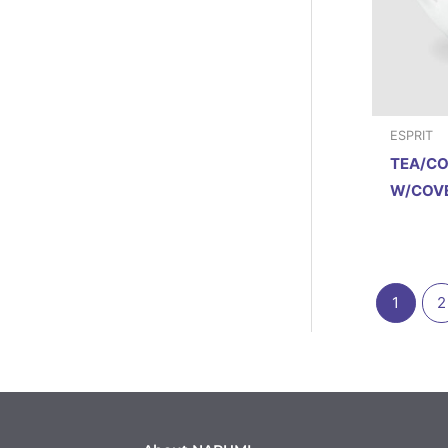
ESPRIT
TEA/CO
W/COVE
1
2