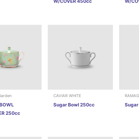
W/COVER 450cc
W/CO
Garden
CAVIAR WHITE
RAMAG
 BOWL
Sugar Bowl 250cc
Sugar
R 250cc