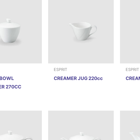
ESPRIT
ESPRIT
 BOWL
CREAMER JUG 220cc
CREAM
ER 270CC