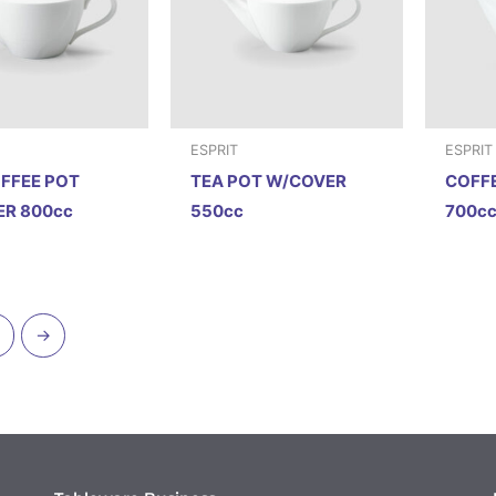
ESPRIT
ESPRIT
FFEE POT
TEA POT W/COVER
COFF
R 800cc
550cc
700c
→