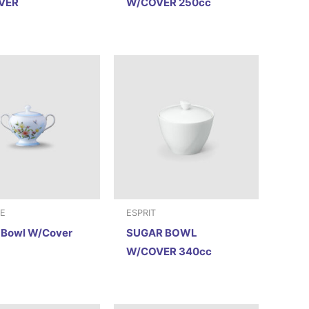
VER
W/COVER 250cc
E
ESPRIT
 Bowl W/Cover
SUGAR BOWL
W/COVER 340cc