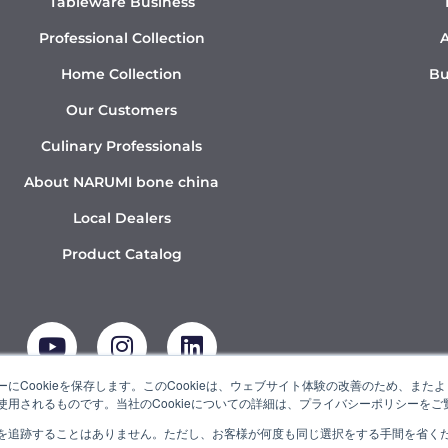
Tableware Business
Professional Collection
A
Home Collection
Bu
Our Customers
Culinary Professionals
About NARUMI bone china
Local Dealers
Product Catalog
Y
I
L
o
n
i
u
s
n
t
t
k
にCookieを保存します。このCookieは、ウェブサイト体験の改善のため、ま
用されるものです。当社のCookieについての詳細は、プライバシーポリシーをご
u
a
e
b
g
d
を追跡することはありません。ただし、お客様が何度も同じ選択をする手間を省くため