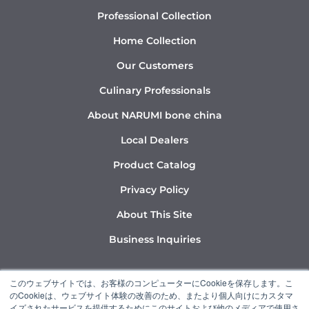
Professional Collection
Home Collection
Our Customers
Culinary Professionals
About NARUMI bone china
Local Dealers
Product Catalog
Privacy Policy
About This Site
Business Inquiries
Y
I
L
このウェブサイトでは、お客様のコンピューターにCookieを保存します。こ
o
n
i
のCookieは、ウェブサイト体験の改善のため、またより個人向けにカスタマ
u
s
n
イズされたサービスを提供するためにこのサイトおよび他のメディアで使用さ