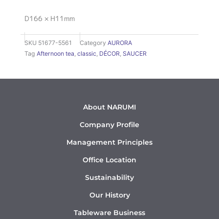
D166 × H11mm
SKU
51677-5561
Category
AURORA
Tag
Afternoon tea
,
classic
,
DÉCOR
,
SAUCER
About NARUMI
Company Profile
Management Principles
Office Location
Sustainability
Our History
Tableware Business