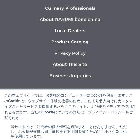
Culinary Professionals
About NARUMI bone china
Local Dealers
Product Catalog
Privacy Policy
About This Site
Business Inquiries
Y
I
L
このウェブサイトでは、お客様のコンピューターにCookieを保存します。こ
o
n
i
のCookieは、ウェブサイト体験の改善のため、またより個人向けにカスタマ
u
s
n
イズされたサービスを提供するためにこのサイトおよび他のメディアで使用さ
れるものです。当社のCookieについての詳細は、プライバシーポリシーをご
t
t
k
覧ください。
u
a
e
当サイトでは、訪問者の個人情報を追跡することはありません。ただ
b
g
d
し、お客様が何度も同じ選択をする手間を省くために、小さなCookie
“NARUMI” is a member of the Ishizuka Glass Group.
e
r
i
を使用しています。