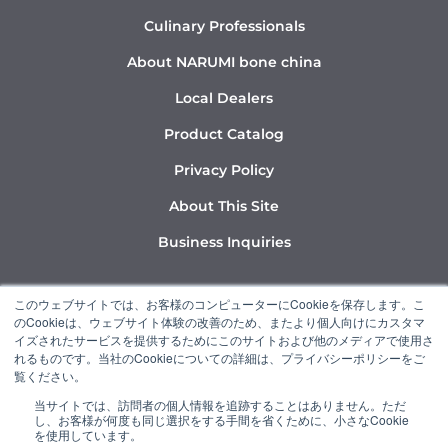
Culinary Professionals
About NARUMI bone china
Local Dealers
Product Catalog
Privacy Policy
About This Site
Business Inquiries
Y
I
L
このウェブサイトでは、お客様のコンピューターにCookieを保存します。こ
o
n
i
のCookieは、ウェブサイト体験の改善のため、またより個人向けにカスタマ
u
s
n
イズされたサービスを提供するためにこのサイトおよび他のメディアで使用さ
れるものです。当社のCookieについての詳細は、プライバシーポリシーをご
t
t
k
覧ください。
u
a
e
当サイトでは、訪問者の個人情報を追跡することはありません。ただ
b
g
d
し、お客様が何度も同じ選択をする手間を省くために、小さなCookie
“NARUMI” is a member of the Ishizuka Glass Group.
e
r
i
を使用しています。