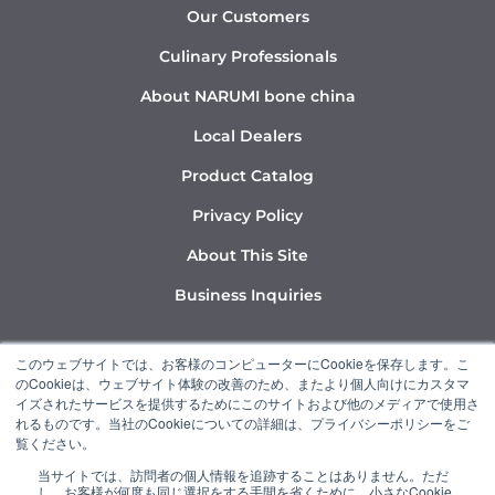
Our Customers
Culinary Professionals
About NARUMI bone china
Local Dealers
Product Catalog
Privacy Policy
About This Site
Business Inquiries
Y
I
L
このウェブサイトでは、お客様のコンピューターにCookieを保存します。こ
o
n
i
のCookieは、ウェブサイト体験の改善のため、またより個人向けにカスタマ
u
s
n
イズされたサービスを提供するためにこのサイトおよび他のメディアで使用さ
れるものです。当社のCookieについての詳細は、プライバシーポリシーをご
t
t
k
覧ください。
u
a
e
当サイトでは、訪問者の個人情報を追跡することはありません。ただ
b
g
d
し、お客様が何度も同じ選択をする手間を省くために、小さなCookie