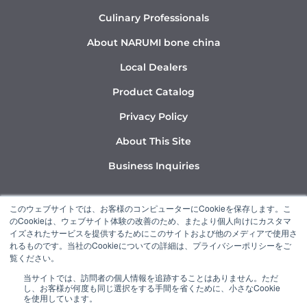
Culinary Professionals
About NARUMI bone china
Local Dealers
Product Catalog
Privacy Policy
About This Site
Business Inquiries
Y
I
L
このウェブサイトでは、お客様のコンピューターにCookieを保存します。こ
o
n
i
のCookieは、ウェブサイト体験の改善のため、またより個人向けにカスタマ
u
s
n
イズされたサービスを提供するためにこのサイトおよび他のメディアで使用さ
れるものです。当社のCookieについての詳細は、プライバシーポリシーをご
t
t
k
覧ください。
u
a
e
当サイトでは、訪問者の個人情報を追跡することはありません。ただ
b
g
d
し、お客様が何度も同じ選択をする手間を省くために、小さなCookie
“NARUMI” is a member of the Ishizuka Glass Group.
e
r
i
を使用しています。