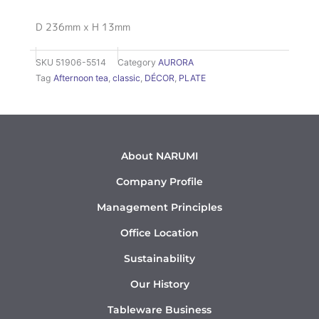
D 236mm x H 13mm
SKU
51906-5514
Category
AURORA
Tag
Afternoon tea
,
classic
,
DÉCOR
,
PLATE
About NARUMI
Company Profile
Management Principles
Office Location
Sustainability
Our History
Tableware Business