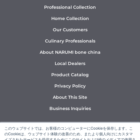
Professional Collection
Home Collection
Our Customers
Culinary Professionals
About NARUMI bone china
Local Dealers
Product Catalog
Privacy Policy
About This Site
Business Inquiries
Y
I
L
このウェブサイトでは、お客様のコンピューターにCookieを保存します。こ
o
n
i
のCookieは、ウェブサイト体験の改善のため、またより個人向けにカスタマ
u
s
n
イズされたサービスを提供するためにこのサイトおよび他のメディアで使用さ