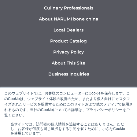
Culinary Professionals
About NARUMI bone china
Local Dealers
Product Catalog
Privacy Policy
About This Site
Business Inquiries
Y
I
L
このウェブサイトでは、お客様のコンピューターにCookieを保存します。こ
o
n
i
のCookieは、ウェブサイト体験の改善のため、またより個人向けにカスタマ
u
s
n
イズされたサービスを提供するためにこのサイトおよび他のメディアで使用さ
れるものです。当社のCookieについての詳細は、プライバシーポリシーをご
t
t
k
覧ください。
u
a
e
当サイトでは、訪問者の個人情報を追跡することはありません。ただ
b
g
d
し、お客様が何度も同じ選択をする手間を省くために、小さなCookie
“NARUMI” is a member of the Ishizuka Glass Group.
e
r
i
を使用しています。