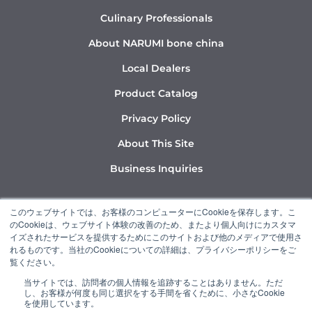
Culinary Professionals
About NARUMI bone china
Local Dealers
Product Catalog
Privacy Policy
About This Site
Business Inquiries
Y
I
L
このウェブサイトでは、お客様のコンピューターにCookieを保存します。こ
o
n
i
のCookieは、ウェブサイト体験の改善のため、またより個人向けにカスタマ
u
s
n
イズされたサービスを提供するためにこのサイトおよび他のメディアで使用さ
れるものです。当社のCookieについての詳細は、プライバシーポリシーをご
t
t
k
覧ください。
u
a
e
当サイトでは、訪問者の個人情報を追跡することはありません。ただ
b
g
d
し、お客様が何度も同じ選択をする手間を省くために、小さなCookie
“NARUMI” is a member of the Ishizuka Glass Group.
e
r
i
を使用しています。