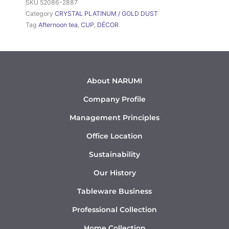
SKU
52086-2887
Category
CRYSTAL PLATINUM / GOLD DUST
Tag
Afternoon tea
,
CUP
,
DÉCOR
About NARUMI
Company Profile
Management Principles
Office Location
Sustainability
Our History
Tableware Business
Professional Collection
Home Collection