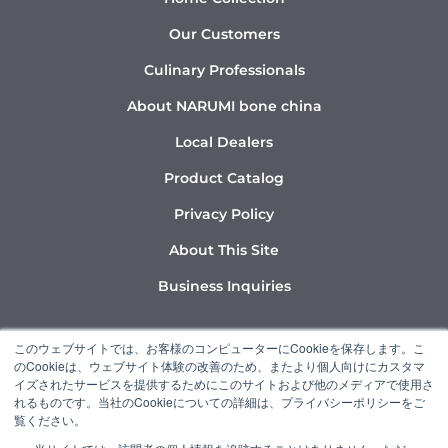
Our Customers
Culinary Professionals
About NARUMI bone china
Local Dealers
Product Catalog
Privacy Policy
About This Site
Business Inquiries
Y
I
L
このウェブサイトでは、お客様のコンピューターにCookieを保存します。こ
o
n
i
のCookieは、ウェブサイト体験の改善のため、またより個人向けにカスタマ
u
s
n
イズされたサービスを提供するためにこのサイトおよび他のメディアで使用さ
れるものです。当社のCookieについての詳細は、プライバシーポリシーをご
t
t
k
覧ください。
u
a
e