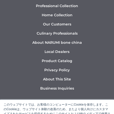
Professional Collection
Home Collection
Our Customers
Culinary Professionals
About NARUMI bone china
Local Dealers
Product Catalog
Privacy Policy
About This Site
Business Inquiries
Y
I
L
このウェブサイトでは、お客様のコンピューターにCookieを保存します。こ
o
n
i
のCookieは、ウェブサイト体験の改善のため、またより個人向けにカスタマ
u
s
n
イズされたサービスを提供するためにこのサイトおよび他のメディアで使用さ