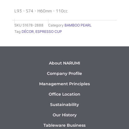
L93・S74・H60mm・110cc
SKU
51678-2888
Category
BAMBOO PEARL
Tag
DÉCOR
,
ESPRESSO CUP
About NARUMI
Company Profile
Management Principles
Office Location
Sustainability
Our History
Tableware Business