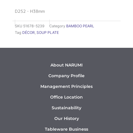
D252・H38mm
SKU
51678-5239
Category
BAMBOO PEARL
Tag
DÉCOR
,
SOUP PLATE
About NARUMI
Company Profile
Management Principles
Office Location
Sustainability
Our History
Tableware Business