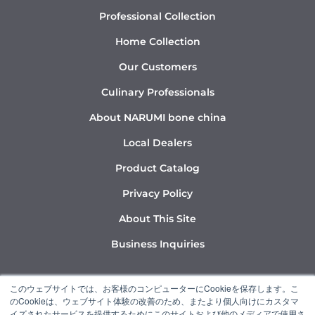
Professional Collection
Home Collection
Our Customers
Culinary Professionals
About NARUMI bone china
Local Dealers
Product Catalog
Privacy Policy
About This Site
Business Inquiries
Y
I
L
このウェブサイトでは、お客様のコンピューターにCookieを保存します。こ
o
n
i
のCookieは、ウェブサイト体験の改善のため、またより個人向けにカスタマ
u
s
n
イズされたサービスを提供するためにこのサイトおよび他のメディアで使用さ