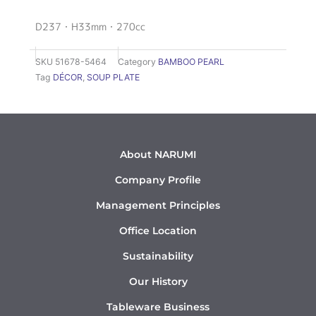
D237・H33mm・270cc
SKU
51678-5464
Category
BAMBOO PEARL
Tag
DÉCOR
,
SOUP PLATE
About NARUMI
Company Profile
Management Principles
Office Location
Sustainability
Our History
Tableware Business