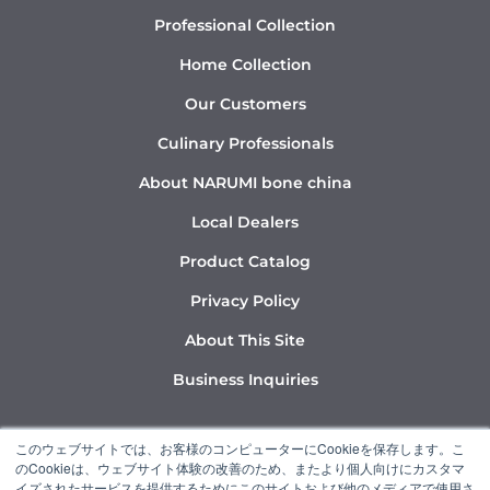
Professional Collection
Home Collection
Our Customers
Culinary Professionals
About NARUMI bone china
Local Dealers
Product Catalog
Privacy Policy
About This Site
Business Inquiries
Y
I
L
このウェブサイトでは、お客様のコンピューターにCookieを保存します。こ
o
n
i
のCookieは、ウェブサイト体験の改善のため、またより個人向けにカスタマ
u
s
n
イズされたサービスを提供するためにこのサイトおよび他のメディアで使用さ