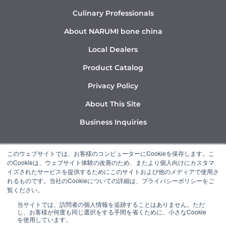
Culinary Professionals
About NARUMI bone china
Local Dealers
Product Catalog
Privacy Policy
About This Site
Business Inquiries
Y
I
L
このウェブサイトでは、お客様のコンピューターにCookieを保存します。こ
o
n
i
のCookieは、ウェブサイト体験の改善のため、またより個人向けにカスタマ
u
s
n
イズされたサービスを提供するためにこのサイトおよび他のメディアで使用さ
れるものです。当社のCookieについての詳細は、プライバシーポリシーをご
t
t
k
覧ください。
u
a
e
当サイトでは、訪問者の個人情報を追跡することはありません。ただ
b
g
d
し、お客様が何度も同じ選択をする手間を省くために、小さなCookie
“NARUMI” is a member of the Ishizuka Glass Group.
e
r
i
を使用しています。