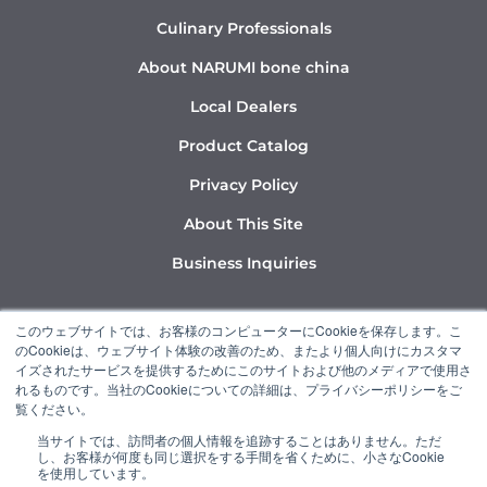
Culinary Professionals
About NARUMI bone china
Local Dealers
Product Catalog
Privacy Policy
About This Site
Business Inquiries
Y
I
L
このウェブサイトでは、お客様のコンピューターにCookieを保存します。こ
o
n
i
のCookieは、ウェブサイト体験の改善のため、またより個人向けにカスタマ
u
s
n
イズされたサービスを提供するためにこのサイトおよび他のメディアで使用さ
れるものです。当社のCookieについての詳細は、プライバシーポリシーをご
t
t
k
覧ください。
u
a
e
当サイトでは、訪問者の個人情報を追跡することはありません。ただ
b
g
d
し、お客様が何度も同じ選択をする手間を省くために、小さなCookie
“NARUMI” is a member of the Ishizuka Glass Group.
e
r
i
を使用しています。