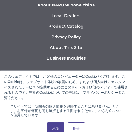
About NARUMI bone china
Local Dealers
Product Catalog
Privacy Policy
About This Site
Business Inquiries
Y
I
L
このウェブサイトでは、お客様のコンピューターにCookieを保存します。こ
o
n
i
のCookieは、ウェブサイト体験の改善のため、またより個人向けにカスタマ
u
s
n
イズされたサービスを提供するためにこのサイトおよび他のメディアで使用さ
れるものです。当社のCookieについての詳細は、プライバシーポリシーをご
t
t
k
覧ください。
u
a
e
当サイトでは、訪問者の個人情報を追跡することはありません。ただ
b
g
d
し、お客様が何度も同じ選択をする手間を省くために、小さなCookie
“NARUMI” is a member of the Ishizuka Glass Group.
e
r
i
を使用しています。
a
n
承認
拒否
© 2022 NARUMI CORPORATION
m