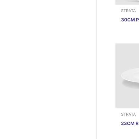
STRATA
30CM P
STRATA
23CM R