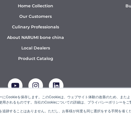
Home Collection
Bu
Our Customers
Culinary Professionals
About NARUMI bone china
Local Dealers
Product Catalog
Y
I
L
o
n
i
u
s
n
t
t
k
にCookieを保存します。このCookieは、ウェブサイト体験の改善のため、ま
用されるものです。当社のCookieについての詳細は、プライバシーポリシーをご
u
a
e
b
g
d
を追跡することはありません。ただし、お客様が何度も同じ選択をする手間を省くため
UMI” is a member of the Ishizuka Glass Group.
e
r
i
a
n