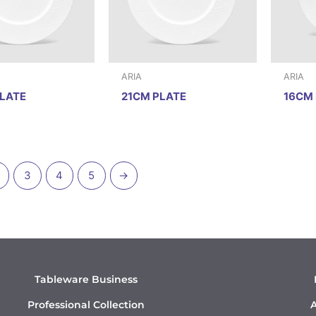
ARIA
ARIA
LATE
21CM PLATE
16CM 
3
4
5
→
Tableware Business
Professional Collection
A