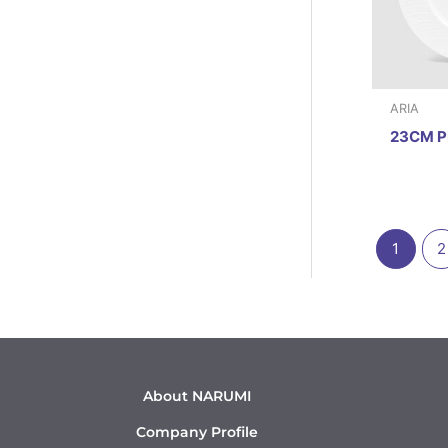
ARIA
23CM P
1
2
About NARUMI
Company Profile