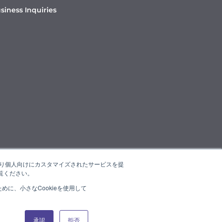
siness Inquiries
たより個人向けにカスタマイズされたサービスを提
覧ください。
に、小さなCookieを使用して
承認
拒否