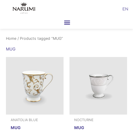
Skip
EN
to
content
Home
/ Products tagged “MUG”
MUG
ANATOLIA BLUE
NOCTURNE
MUG
MUG