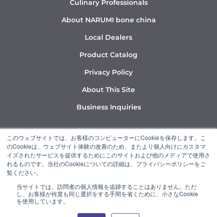
Culinary Professionals
About NARUMI bone china
Local Dealers
Product Catalog
Privacy Policy
About This Site
Business Inquiries
Y
I
L
このウェブサイトでは、お客様のコンピューターにCookieを保存します。こ
o
n
i
のCookieは、ウェブサイト体験の改善のため、またより個人向けにカスタマ
u
s
n
イズされたサービスを提供するためにこのサイトおよび他のメディアで使用さ
れるものです。当社のCookieについての詳細は、プライバシーポリシーをご
t
t
k
覧ください。
u
a
e
当サイトでは、訪問者の個人情報を追跡することはありません。ただ
b
g
d
し、お客様が何度も同じ選択をする手間を省くために、小さなCookie
“NARUMI” is a member of the Ishizuka Glass Group.
e
r
i
を使用しています。
a
n