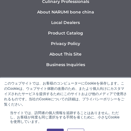
Culinary Professionals
About NARUMI bone china
Local Dealers
Product Catalog
Privacy Policy
About This Site
Business Inquiries
Y
I
L
このウェブサイトでは、お客様のコンピューターにCookieを保存します。こ
o
n
i
のCookieは、ウェブサイト体験の改善のため、またより個人向けにカスタマ
u
s
n
イズされたサービスを提供するためにこのサイトおよび他のメディアで使用さ
れるものです。当社のCookieについての詳細は、プライバシーポリシーをご
t
t
k
覧ください。
u
a
e
当サイトでは、訪問者の個人情報を追跡することはありません。ただ
b
g
d
し、お客様が何度も同じ選択をする手間を省くために、小さなCookie
“NARUMI” is a member of the Ishizuka Glass Group.
e
r
i
を使用しています。
a
n