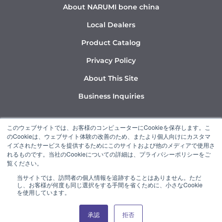
About NARUMI bone china
Local Dealers
Product Catalog
Privacy Policy
About This Site
Business Inquiries
Y
I
L
このウェブサイトでは、お客様のコンピューターにCookieを保存します。こ
o
n
i
のCookieは、ウェブサイト体験の改善のため、またより個人向けにカスタマ
u
s
n
イズされたサービスを提供するためにこのサイトおよび他のメディアで使用さ
れるものです。当社のCookieについての詳細は、プライバシーポリシーをご
t
t
k
覧ください。
u
a
e
当サイトでは、訪問者の個人情報を追跡することはありません。ただ
b
g
d
し、お客様が何度も同じ選択をする手間を省くために、小さなCookie
“NARUMI” is a member of the Ishizuka Glass Group.
e
r
i
を使用しています。
a
n
承認
拒否
© 2022 NARUMI CORPORATION
m