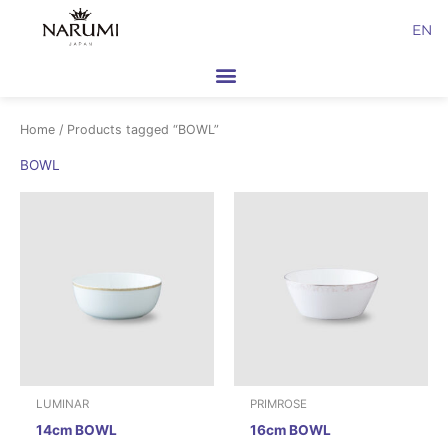
Skip
EN
to
content
Home
/ Products tagged “BOWL”
BOWL
LUMINAR
PRIMROSE
14cm BOWL
16cm BOWL