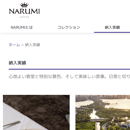
内
容
を
ス
NARUMIとは
コレクション
納入実績
キ
ッ
ホーム
»
納入実績
プ
納入実績
心地よい客室と特別な景色、そして美味しい食事。日常と切