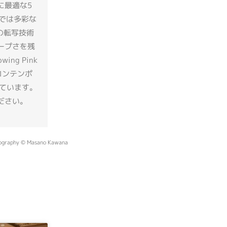
に最適な5
では多彩な
Iの転写技術
ャープさを残
g Pink
とコンテンポ
れています。
ださい。
ography © Masano Kawana