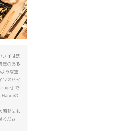
ハノイは洗
賞歴のある
のような空
インスパイ
tage」で
Hanoiの
の開発にも
せくださ