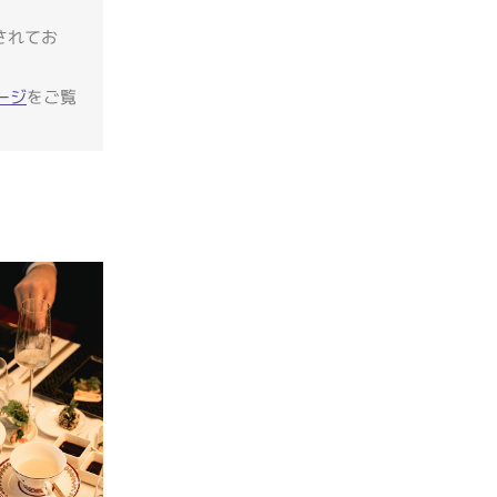
されてお
。
ージ
をご覧