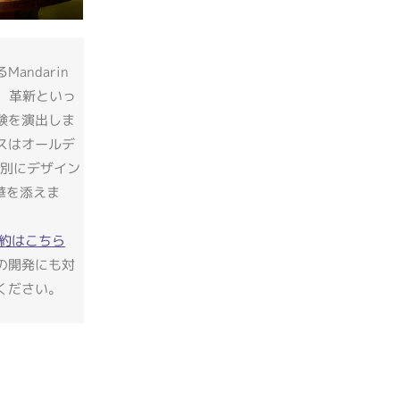
ndarin
歴史、革新といっ
験を演出しま
スはオールデ
、特別にデザイン
華を添えま
約はこちら
の開発にも対
ください。