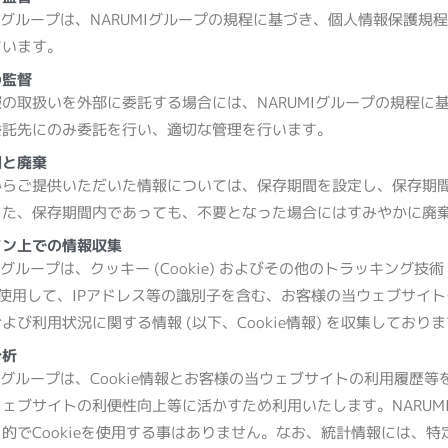
MIグループは、NARUMIグループの規程に基づき、個人情報保護規
ています。
の監督
の取扱いを外部に委託する場合には、NARUMIグループの規程に
委託先にのみ委託を行い、適切な管理を行います。
間と廃棄
からご提供いただいた情報については、保存期間を設定し、保存期
また、保存期間内であっても、不要となった場合にはすみやかに廃
イン上での情報収集
MIグループは、クッキー (Cookie) およびその他のトラッキング技術
を使用して、IPアドレス等の識別子を含む、お客様の当ウェブサイ
よび利用状況に関する情報 (以下、Cookie情報) を収集しており
分析
MIグループは、Cookie情報とお客様の当ウェブサイトの利用履歴
ェブサイトの利便性向上等に活かすため利用いたします。NARUM
的でCookieを使用する事はありません。なお、統計情報には、