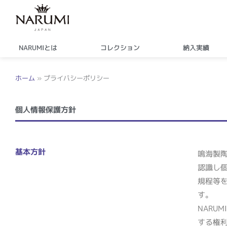
内
容
を
ス
NARUMIとは
コレクション
納入実績
キ
ッ
ホーム
»
プライバシーポリシー
プ
個人情報保護方針
基本方針
鳴海製
認識し
規程等
す。
NARUMI
する権