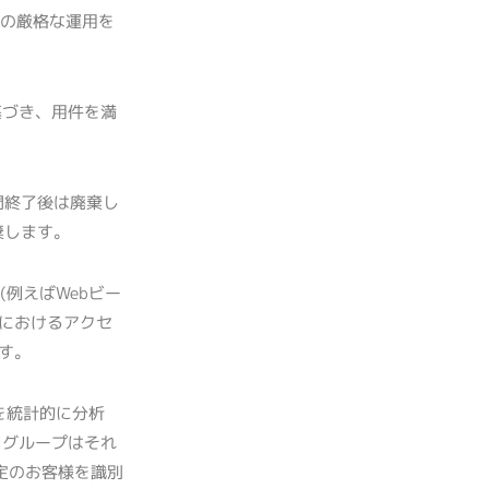
程の厳格な運用を
基づき、用件を満
間終了後は廃棄し
棄します。
 (例えばWebビー
トにおけるアクセ
ます。
等を統計的に分析
Iグループはそれ
特定のお客様を識別