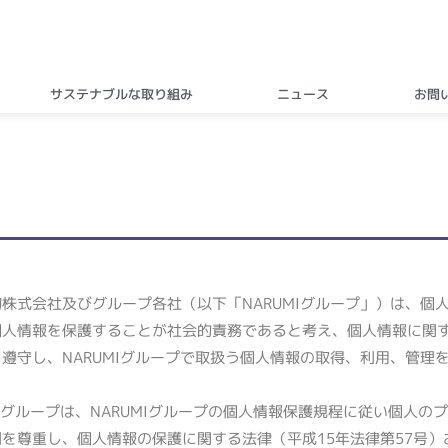
サステナブルな取り組み
ニュース
お問
陶株式会社及びグループ各社（以下「
NARUMI
グループ」）は、個
個人情報を保護することが社会的責務であると考え、個人情報に関
を遵守し、
NARUMI
グループで取扱う個人情報の取得、利用、管理
グループは、
NARUMI
グループの個人情報保護規程に従い個人のプ
利を尊重し、個人情報の保護に関する法律（平成
15
年法律第
57
号）