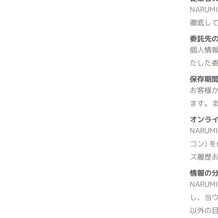
NARU
徹底し
委託先
個人情報
たした
保存期
お客様
ます。
オンラ
NARU
コン) 
ス履歴お
情報の
NARU
し、当ウ
以外の目