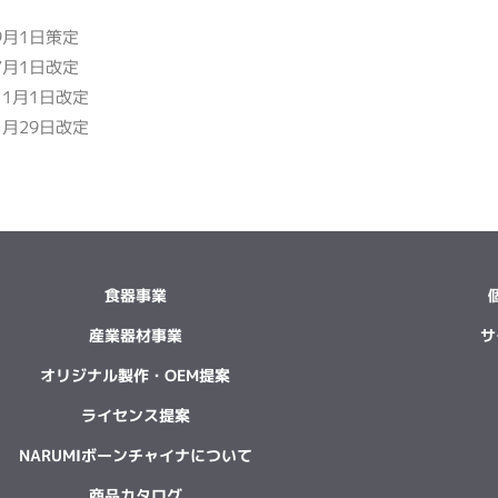
年9月1日策定
年7月1日改定
11月1日改定
1月29日改定
食器事業
産業器材事業
サ
オリジナル製作・OEM提案
ライセンス提案
NARUMIボーンチャイナについて
商品カタログ