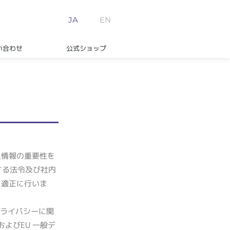
JA
EN
い合わせ
公式ショップ
人情報の重要性を
する法令及び社内
を適正に行いま
ライバシーに関
および
EU
一般デ