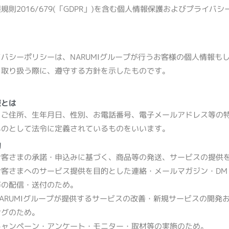
護規則
2016/679(
「
GDPR
」
)
を含む個人情報保護およびプライバシ
。
イバシーポリシーは、
NARUMI
グループが行うお客様の個人情報も
を取り扱う際に、遵守する方針を示したものです。
報とは
、ご住所、生年月日、性別、お電話番号、電子メールアドレス等の
ものとして法令に定義されているものをいいます。
的
お客さまの承諾・申込みに基づく、商品等の発送、サービスの提供
お客さまへのサービス提供を目的とした連絡・メールマガジン・
DM
等の配信・送付のため。
ARUMI
グループが提供するサービスの改善・新規サービスの開発
ングのため。
キャンペーン・アンケート・モニター・取材等の実施のため。