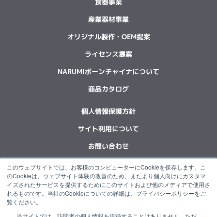
食器事業
産業器材事業
オリジナル製作・OEM提案
ライセンス提案
NARUMIボーンチャイナについて
商品カタログ
個人情報保護方針
サイト利用について
お問い合わせ
このウェブサイトでは、お客様のコンピューターにCookieを保存します。こ
F
L
X
Y
I
I
のCookieは、ウェブサイト体験の改善のため、またより個人向けにカスタマ
a
i
-
o
n
n
イズされたサービスを提供するためにこのサイトおよび他のメディアで使用さ
c
n
t
u
s
s
れるものです。当社のCookieについての詳細は、プライバシーポリシーをご
e
k
w
t
t
t
覧ください。
b
e
i
u
a
a
当サイトでは、訪問者の個人情報を追跡することはありません。ただ