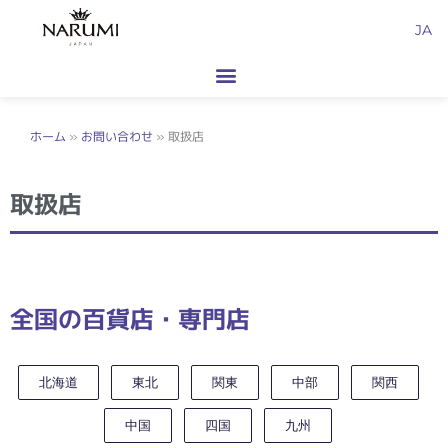
内
JA
容
を
ス
キ
ッ
ホーム
»
お問い合わせ
»
取扱店
プ
取扱店
全国の百貨店・専門店
北海道
東北
関東
中部
関西
中国
四国
九州