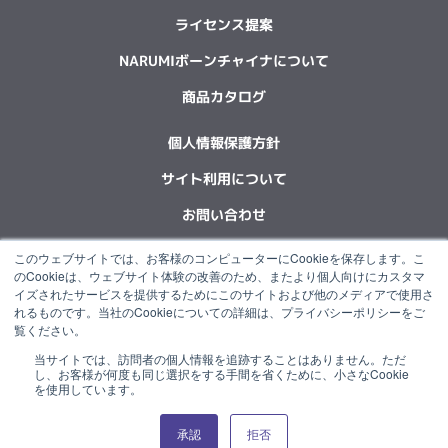
ライセンス提案
NARUMIボーンチャイナについて
商品カタログ
個人情報保護方針
サイト利用について
お問い合わせ
このウェブサイトでは、お客様のコンピューターにCookieを保存します。こ
F
L
X
Y
I
I
のCookieは、ウェブサイト体験の改善のため、またより個人向けにカスタマ
a
i
-
o
n
n
イズされたサービスを提供するためにこのサイトおよび他のメディアで使用さ
c
n
t
u
s
s
れるものです。当社のCookieについての詳細は、プライバシーポリシーをご
e
k
w
t
t
t
覧ください。
b
e
i
u
a
a
o
d
t
b
g
g
当サイトでは、訪問者の個人情報を追跡することはありません。ただ
“NARUMI”は石塚硝子グループの一員です。
し、お客様が何度も同じ選択をする手間を省くために、小さなCookie
o
i
t
e
r
r
を使用しています。
k
n
e
a
a
r
m
m
承認
拒否
© 2022 NARUMI CORPORATION