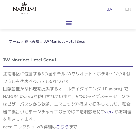
内
JA
EN
容
を
ス
キ
ッ
ホーム
»
納入実績
»
JW Marriott Hotel Seoul
プ
JW Marriott Hotel Seoul
江南地区に位置する5つ星ホテルJWマリオット・ホテル・ソウルは
ソウルを代表するホテルの1つです。
国際色豊かな料理を提供するオールデイダイニング「Flavors」で
NARUMIのaecaが使用されています。5つのライブステーションで
はピザ・パスタから飲茶、エスニック料理まで提供しており、和食
器の風合いとボーンチャイナならではの透明感を持つ
aeca
がお料理
を引き立てます。
aeca コレクションの詳細は
こちら
まで