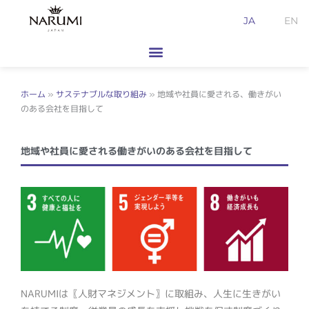
内
JA
EN
容
を
ス
キ
ッ
ホーム
»
サステナブルな取り組み
»
地域や社員に愛される、働きがい
のある会社を目指して
プ
地域や社員に愛される働きがいのある会社を目指して
NARUMIは〖人財マネジメント〗に取組み、人生に生きがい