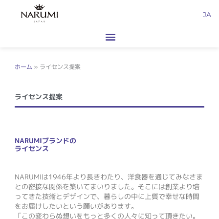
内
JA
容
を
ス
キ
ッ
ホーム
»
ライセンス提案
プ
ライセンス提案
NARUMIブランドの
ライセンス
NARUMIは1946年より長きわたり、洋食器を通じてみなさま
との密接な関係を築いてまいりました。そこには創業より培
ってきた技術とデザインで、暮らしの中に上質で幸せな時間
をお届けしたいという願いがあります。
「この変わらぬ想いをもっと多くの人々に知って頂きたい。