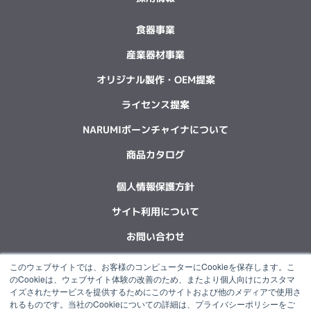
食器事業
産業器材事業
オリジナル製作・OEM提案
ライセンス提案
NARUMIボーンチャイナについて
商品カタログ
個人情報保護方針
サイト利用について
お問い合わせ
このウェブサイトでは、お客様のコンピューターにCookieを保存します。こ
F
L
X
Y
I
I
のCookieは、ウェブサイト体験の改善のため、またより個人向けにカスタマ
a
i
-
o
n
n
イズされたサービスを提供するためにこのサイトおよび他のメディアで使用さ
c
n
t
u
s
s
れるものです。当社のCookieについての詳細は、プライバシーポリシーをご
e
k
w
t
t
t