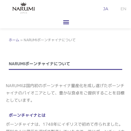
内
JA
EN
容
を
ス
キ
ッ
ホーム
»
NARUMIボーンチャイナについて
プ
NARUMIボーンチャイナについて
NARUMIは国内初のボーンチャイナ量産化を成し遂げたボーンチ
ャイナのパイオニアとして、豊かな食卓をご提供することを目標
としています。
ボーンチャイナとは
ボーンチャイナは、1748年にイギリスで初めて作られました。