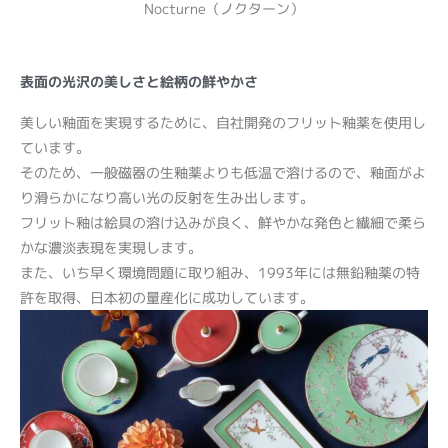
Nocturne（ノクターン）
表面の光沢の美しさと絵柄の鮮やかさ
美しい釉面を実現するために、自社開発のフリット釉薬を使用し
ています。
そのため、一般磁器の生釉薬よりも低温で溶けるので、釉面がよ
り滑らかになり高い光の反射を生み出します。
フリット釉は絵具の溶け込みが良く、鮮やかな発色と繊細で柔ら
かな濃淡表現を実現します。
また、いち早く環境問題に取り組み、1993年には無鉛釉薬の特
許を取得、日本初の量産化に成功しています。