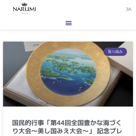
内
JA
容
を
ス
キ
ッ
ペ
ペ
プ
取り組み
ー
ー
ジ
ジ
国民的行事「第44回全国豊かな海づく
り大会～美し国みえ大会～」 記念プレ