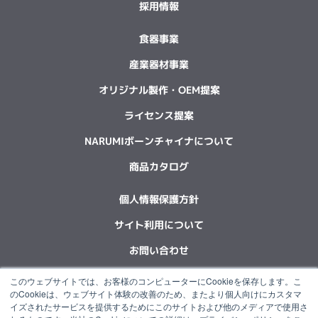
採用情報
食器事業
産業器材事業
オリジナル製作・OEM提案
ライセンス提案
NARUMIボーンチャイナについて
商品カタログ
個人情報保護方針
サイト利用について
お問い合わせ
このウェブサイトでは、お客様のコンピューターにCookieを保存します。こ
F
L
X
Y
I
I
のCookieは、ウェブサイト体験の改善のため、またより個人向けにカスタマ
a
i
-
o
n
n
イズされたサービスを提供するためにこのサイトおよび他のメディアで使用さ
c
n
t
u
s
s