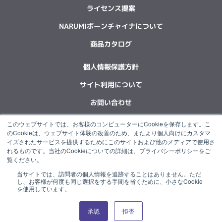
ライセンス提案
NARUMIボーンチャイナについて
商品カタログ
個人情報保護方針
サイト利用について
お問い合わせ
このウェブサイトでは、お客様のコンピューターにCookieを保存します。こ
F
L
X
Y
I
I
のCookieは、ウェブサイト体験の改善のため、またより個人向けにカスタマ
a
i
-
o
n
n
イズされたサービスを提供するためにこのサイトおよび他のメディアで使用さ
c
n
t
u
s
s
れるものです。当社のCookieについての詳細は、プライバシーポリシーをご
e
k
w
t
t
t
覧ください。
b
e
i
u
a
a
当サイトでは、訪問者の個人情報を追跡することはありません。ただ
o
d
t
b
g
g
“NARUMI”は石塚硝子グループの一員です。
し、お客様が何度も同じ選択をする手間を省くために、小さなCookie
o
i
t
e
r
r
を使用しています。
k
n
e
a
a
r
m
m
承認
拒否
© 2022 NARUMI CORPORATION