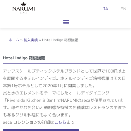
内
JA
EN
容
を
ス
キ
ッ
ホーム
»
納入実績
»
Hotel Indigo 箱根強羅
プ
Hotel Indigo 箱根強羅
アップスケールブティックホテルブランドとして世界で100軒以上
を展開するホテルインディゴ。ホテルインディゴ箱根強羅はその日
本第1号ホテルとして2020年1月に開業しました。
炎と水のエレメントをテーマにしたオールデイダイニング
「Riverside Kitchen & Bar」でNARUMIのaecaが使用されていま
す。穏やかな色合いと透明感が特徴の色釉薬はレストランの主役で
もあるグリル料理にもよく合います。
aeca コレクションの詳細は
こちら
まで