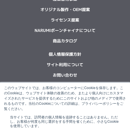
オリジナル製作・OEM提案
ライセンス提案
NARUMIボーンチャイナについて
商品カタログ
個人情報保護方針
サイト利用について
お問い合わせ
このウェブサイトでは、お客様のコンピューターにCookieを保存します。こ
F
L
X
Y
I
I
のCookieは、ウェブサイト体験の改善のため、またより個人向けにカスタマ
a
i
-
o
n
n
イズされたサービスを提供するためにこのサイトおよび他のメディアで使用さ
c
n
t
u
s
s
れるものです。当社のCookieについての詳細は、プライバシーポリシーをご
e
k
w
t
t
t
覧ください。
b
e
i
u
a
a
o
d
t
b
g
g
当サイトでは、訪問者の個人情報を追跡することはありません。ただ
“NARUMI”は石塚硝子グループの一員です。
し、お客様が何度も同じ選択をする手間を省くために、小さなCookie
o
i
t
e
r
r
を使用しています。
k
n
e
a
a