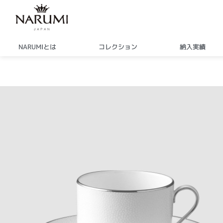
内
容
を
ス
NARUMIとは
コレクション
納入実績
キ
ッ
プ