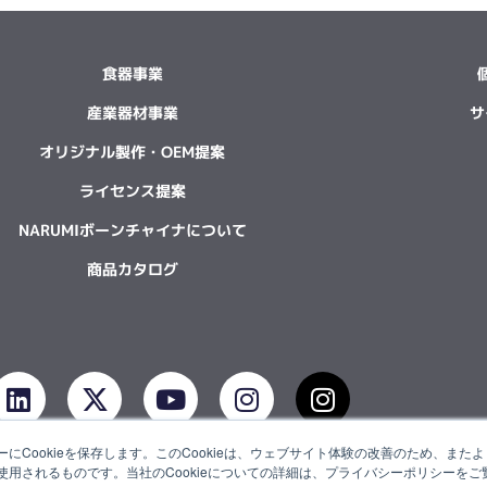
食器事業
産業器材事業
サ
オリジナル製作・OEM提案
ライセンス提案
NARUMIボーンチャイナについて
商品カタログ
L
X
Y
I
I
i
-
o
n
n
n
t
u
s
s
にCookieを保存します。このCookieは、ウェブサイト体験の改善のため、ま
k
w
t
t
t
用されるものです。当社のCookieについての詳細は、プライバシーポリシーをご