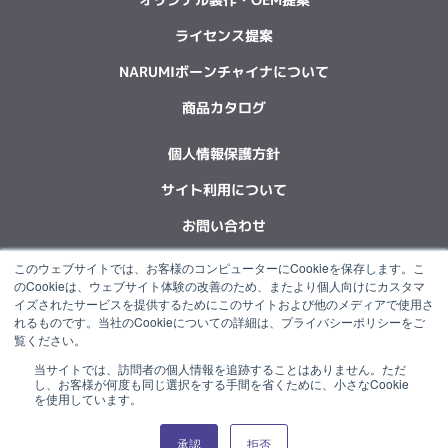
ライセンス提案
NARUMIボーンチャイナについて
商品カタログ
個人情報保護方針
サイト利用について
お問い合わせ
このウェブサイトでは、お客様のコンピューターにCookieを保存します。こ
F
L
X
Y
I
I
のCookieは、ウェブサイト体験の改善のため、またより個人向けにカスタマ
a
i
-
o
n
n
イズされたサービスを提供するためにこのサイトおよび他のメディアで使用さ
c
n
t
u
s
s
れるものです。当社のCookieについての詳細は、プライバシーポリシーをご
e
k
w
t
t
t
覧ください。
b
e
i
u
a
a
当サイトでは、訪問者の個人情報を追跡することはありません。ただ
o
d
t
b
g
g
“NARUMI”は石塚硝子グループの一員です。
し、お客様が何度も同じ選択をする手間を省くために、小さなCookie
o
i
t
e
r
r
を使用しています。
k
n
e
a
a
r
m
m
承認
拒否
© 2022 NARUMI CORPORATION