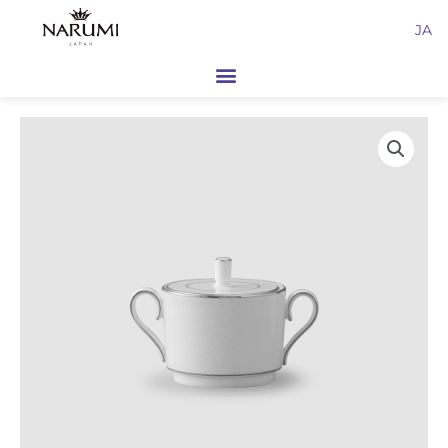
内
JA
容
を
ス
キ
ッ
プ