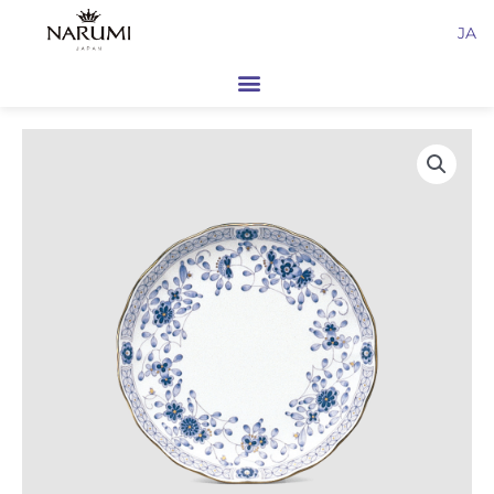
内
JA
容
を
ス
キ
ッ
プ