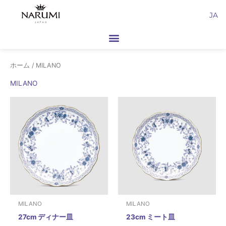
内
JA
容
を
ス
キ
ホーム
/ MILANO
ッ
プ
MILANO
MILANO
MILANO
27cm ディナー皿
23cm ミート皿