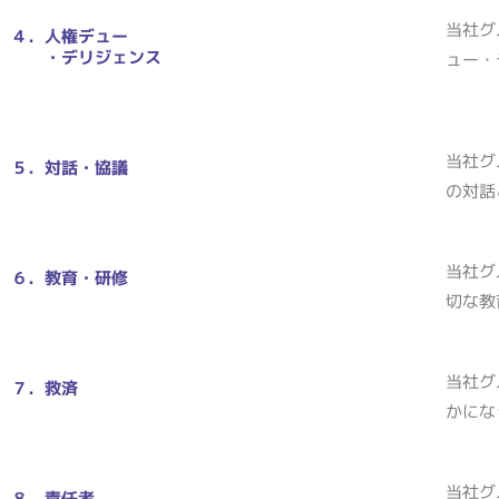
当社グ
４．人権デュー
・デリジェンス
ュー・
当社グ
５．対話・協議
の対話
当社グ
６．教育・研修
切な教
当社グ
７．救済
かにな
当社グ
８．責任者