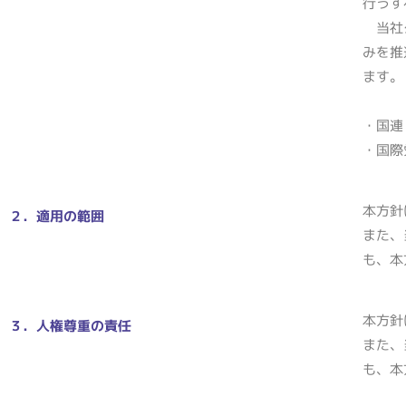
行うす
当社グ
みを推
ます
・国連
・国際
本方針
２．適用の範囲
また、
も、本
本方針
３．人権尊重の責任
また、
も、本