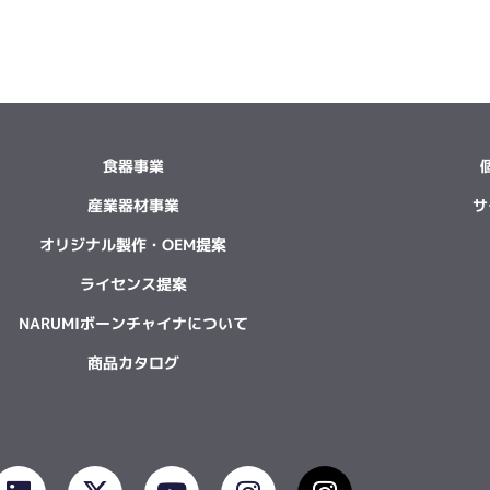
食器事業
産業器材事業
サ
オリジナル製作・OEM提案
ライセンス提案
NARUMIボーンチャイナについて
商品カタログ
L
X
Y
I
I