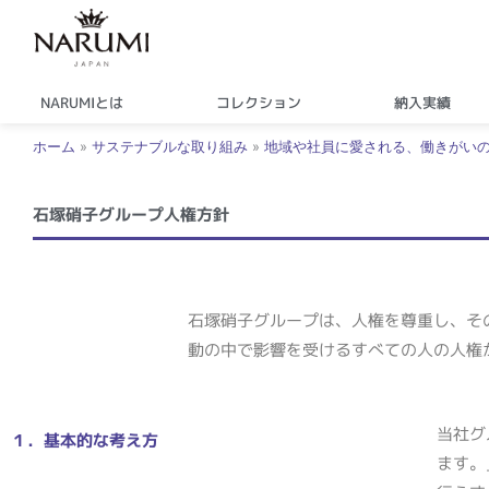
内
容
を
ス
NARUMIとは
コレクション
納入実績
キ
ホーム
»
サステナブルな取り組み
»
地域や社員に愛される、働きがい
ッ
プ
石塚硝子グループ人権方針
石塚硝子グループは、人権を尊重し、そ
動の中で影響を受けるすべての人の人権
当社グ
１．基本的な考え方
ます。