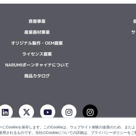
食器事業
産業器材事業
サ
オリジナル製作・OEM提案
ライセンス提案
NARUMIボーンチャイナについて
商品カタログ
L
X
Y
I
I
i
-
o
n
n
n
t
u
s
s
にCookieを保存します。このCookieは、ウェブサイト体験の改善のため、ま
k
w
t
t
t
用されるものです。当社のCookieについての詳細は、プライバシーポリシーをご