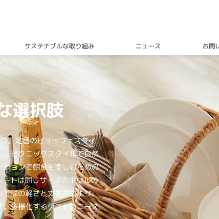
サステナブルな取り組み
ニュース
お問
な選択肢
1つ。定番のビュッフェスタイ
む、ピクニックスタイルで自然
ーションで朝食を楽しむための
プレートは同じサイズのボウルの
らではの軽さと丈夫さにより、
す。多様化するゲストのニーズ