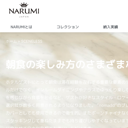
内
容
を
ス
NARUMIとは
コレクション
納入実績
キ
ホーム
»
SCENELESS
ッ
プ
朝食の楽しみ方のさまざま
ホテルゲストにとって朝食は滞在経験を左右する重要な要素の
ルだけでなく、インルームダイニングやテラスでゆっくり楽し
を感じながら食事をとるなど、ゲストが好きなスタイル・ロケ
選択肢が数多く用意されるようになりました。 “nomadd”の
カバーとしても使用できるので衛生的。またボーンチャイナな
スタッキングして重ねたままでも持ち運びしやすくなっていま