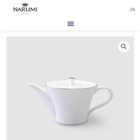
内
JA
容
を
ス
キ
ッ
プ