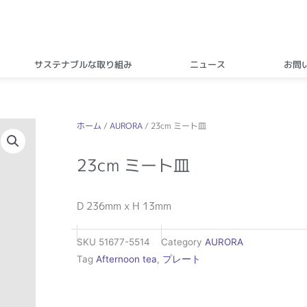
サステナブルな取り組み
ニュース
お問
ホーム
/
AURORA
/ 23cm ミート皿
23cm ミート皿
D 236mm x H 13mm
SKU
51677-5514
Category
AURORA
Tag
Afternoon tea
,
プレート