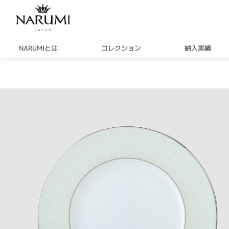
内
容
を
ス
NARUMIとは
コレクション
納入実績
キ
ッ
プ