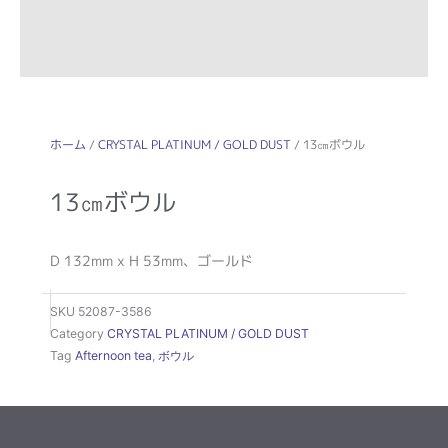
ホーム
/
CRYSTAL PLATINUM / GOLD DUST
/ 13㎝ボウル
13㎝ボウル
D 132mm x H 53mm、ゴールド
SKU
52087-3586
Category
CRYSTAL PLATINUM / GOLD DUST
Tag
Afternoon tea
,
ボウル