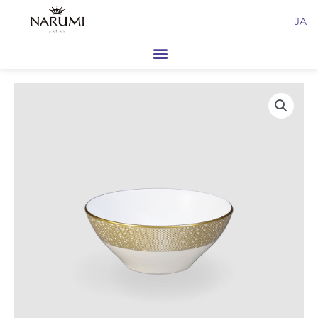
内
JA
容
を
ス
キ
ッ
プ