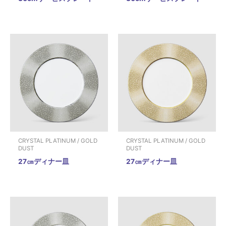
CRYSTAL PLATINUM / GOLD
CRYSTAL PLATINUM / GOLD
DUST
DUST
27㎝ディナー皿
27㎝ディナー皿