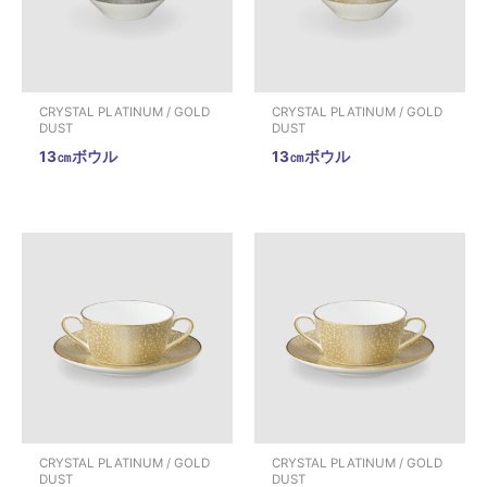
CRYSTAL PLATINUM / GOLD
CRYSTAL PLATINUM / GOLD
DUST
DUST
13㎝ボウル
13㎝ボウル
CRYSTAL PLATINUM / GOLD
CRYSTAL PLATINUM / GOLD
DUST
DUST