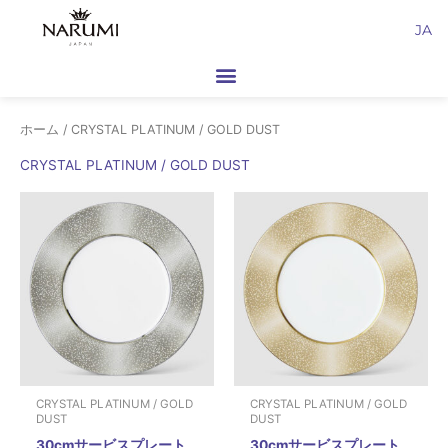
内
JA
容
を
ス
キ
ホーム
/ CRYSTAL PLATINUM / GOLD DUST
ッ
プ
CRYSTAL PLATINUM / GOLD DUST
CRYSTAL PLATINUM / GOLD
CRYSTAL PLATINUM / GOLD
DUST
DUST
30cmサービスプレート
30cmサービスプレート