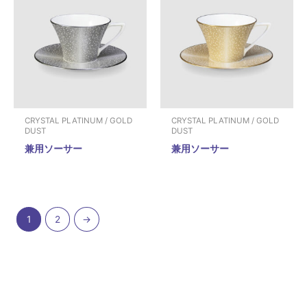
CRYSTAL PLATINUM / GOLD
CRYSTAL PLATINUM / GOLD
DUST
DUST
兼用ソーサー
兼用ソーサー
1
2
→