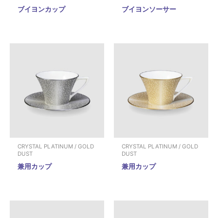
ブイヨンカップ
ブイヨンソーサー
CRYSTAL PLATINUM / GOLD
CRYSTAL PLATINUM / GOLD
DUST
DUST
兼用カップ
兼用カップ