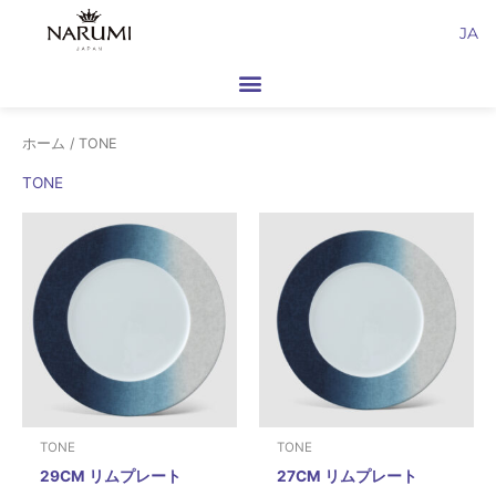
内
JA
容
を
ス
キ
ホーム
/ TONE
ッ
プ
TONE
TONE
TONE
29CM リムプレート
27CM リムプレート