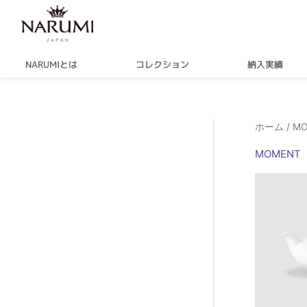
内
容
を
ス
NARUMIとは
コレクション
納入実績
キ
ッ
プ
ホーム
/ M
MOMENT